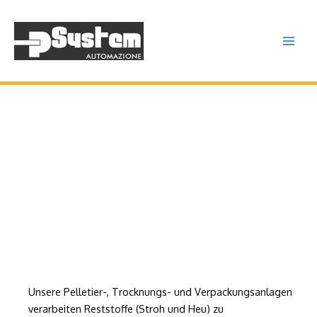
Zum
Main
Inhalt
Menu
springen
Automatisierte Pelletier-
und Trocknungssysteme
für den Agrarsektor
Unsere Pelletier-, Trocknungs- und Verpackungsanlagen
verarbeiten Reststoffe (Stroh und Heu) zu