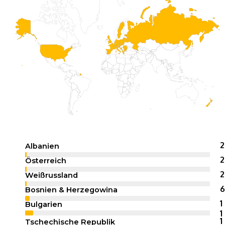
2
Albanien
Web-Designer
2
Österreich
Web-Designer
2
Weißrussland
Web-Designer
6
Bosnien & Herzegowina
1
Bulgarien
1
1
Tschechische Republik