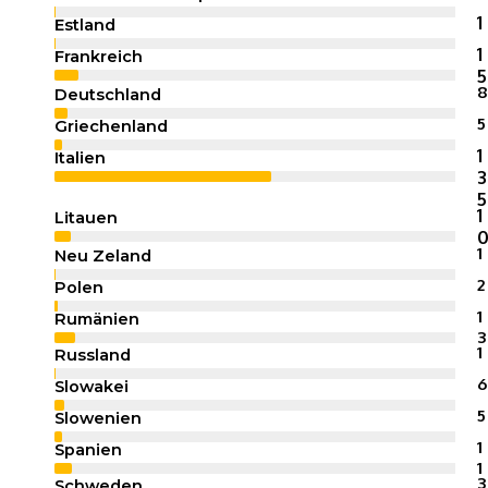
1
Estland
1
Frankreich
5
8
Deutschland
5
Griechenland
1
Italien
3
5
1
Litauen
1
Neu Zeland
2
Polen
Web-Designer
1
Rumänien
3
1
Russland
6
Slowakei
5
Slowenien
1
Spanien
1
3
Schweden