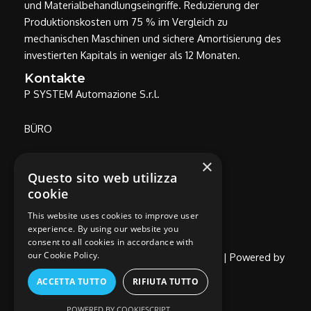
und Materialbehandlungseingriffe. Reduzierung der
Produktionskosten um 75 % im Vergleich zu
mechanischen Maschinen und sichere Amortisierung des
investierten Kapitals in weniger als 12 Monaten.
Kontakte
P SYSTEM Automazione S.r.l.
BÜRO
×
Via Delle Vigne, 166 - 26100 CREMONA
Questo sito web utilizza
(Industriegebiet, in der Nähe des
cookie
Landwirtschaftskonsortiums)
Datenschutzbestimmungen
This website uses cookies to improve user
experience. By using our website you
consent to all cookies in accordance with
our Cookie Policy.
Copyright © 2026 P System Automazione | Powered by
Utixo
ACCETTA TUTTO
RIFIUTA TUTTO
POWERED BY COOKIESCRIPT