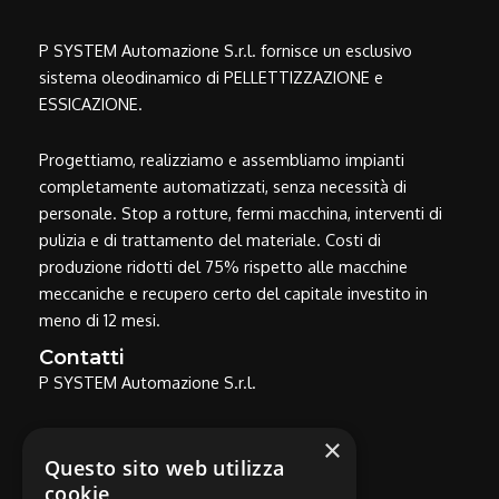
P SYSTEM Automazione S.r.l. fornisce un esclusivo
sistema oleodinamico di PELLETTIZZAZIONE e
ESSICAZIONE.
Progettiamo, realizziamo e assembliamo impianti
completamente automatizzati, senza necessità di
personale. Stop a rotture, fermi macchina, interventi di
pulizia e di trattamento del materiale. Costi di
produzione ridotti del 75% rispetto alle macchine
meccaniche e recupero certo del capitale investito in
meno di 12 mesi.
Contatti
P SYSTEM Automazione S.r.l.
UFFICIO
×
Questo sito web utilizza
cookie
Via Delle Vigne, 166 - 26100 CREMONA