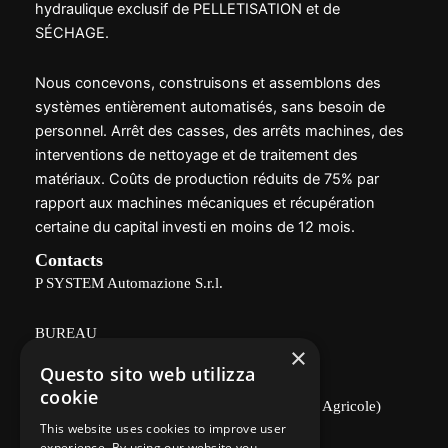
hydraulique exclusif de PELLETISATION et de
SÉCHAGE.
Nous concevons, construisons et assemblons des
systèmes entièrement automatisés, sans besoin de
personnel. Arrêt des casses, des arrêts machines, des
interventions de nettoyage et de traitement des
matériaux. Coûts de production réduits de 75% par
rapport aux machines mécaniques et récupération
certaine du capital investi en moins de 12 mois.
Contacts
P SYSTEM Automazione S.r.l.
BUREAU
×
Questo sito web utilizza
Via Delle Vigne, 166 - 26100 CRÉMONE
cookie
(zone industrielle, à proximité du Consortium Agricole)
This website uses cookies to improve user
Politique de confidentialité
experience. By using our website you