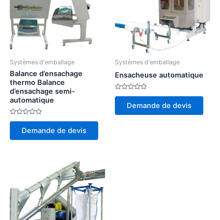
Systèmes d'emballage
Systèmes d'emballage
Balance d’ensachage
Ensacheuse automatique
thermo Balance
d’ensachage semi-
Note
automatique
0
Demande de devis
sur
5
Note
0
Demande de devis
sur
5