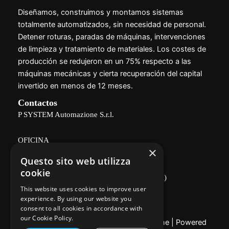
Diseñamos, construimos y montamos sistemas
totalmente automatizados, sin necesidad de personal.
Detener roturas, paradas de máquinas, intervenciones
de limpieza y tratamiento de materiales. Los costes de
producción se redujeron en un 75% respecto a las
máquinas mecánicas y cierta recuperación del capital
invertido en menos de 12 meses.
Contactos
P SYSTEM Automazione S.r.l.
OFICINA
×
Questo sito web utilizza
Via Delle Vigne, 166 - 26100 CREMONA
cookie
(zona industrial, cerca del Consorcio Agrícola)
This website uses cookies to improve user
Política de privacidad
experience. By using our website you
consent to all cookies in accordance with
our Cookie Policy.
Copyright © 2026 P System Automazione | Powered