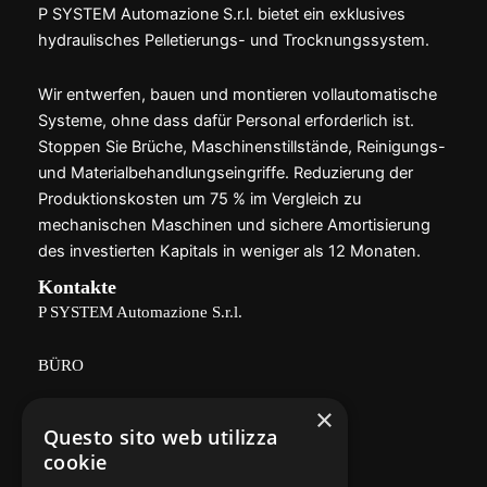
P SYSTEM Automazione S.r.l. bietet ein exklusives
hydraulisches Pelletierungs- und Trocknungssystem.
Wir entwerfen, bauen und montieren vollautomatische
Systeme, ohne dass dafür Personal erforderlich ist.
Stoppen Sie Brüche, Maschinenstillstände, Reinigungs-
und Materialbehandlungseingriffe. Reduzierung der
Produktionskosten um 75 % im Vergleich zu
mechanischen Maschinen und sichere Amortisierung
des investierten Kapitals in weniger als 12 Monaten.
Kontakte
P SYSTEM Automazione S.r.l.
BÜRO
×
Via Delle Vigne, 166 - 26100 CREMONA
Questo sito web utilizza
(Industriegebiet, in der Nähe des
cookie
Landwirtschaftskonsortiums)