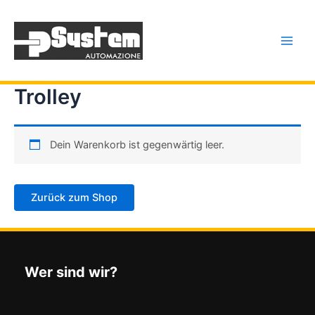
Zum
Main
Inhalt
Men
springen
Trolley
Dein Warenkorb ist gegenwärtig leer.
Zurück zum Shop
Wer sind wir?