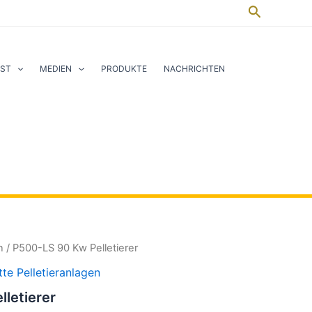
Suche
IST
MEDIEN
PRODUKTE
NACHRICHTEN
n
/ P500-LS 90 Kw Pelletierer
te Pelletieranlagen
letierer