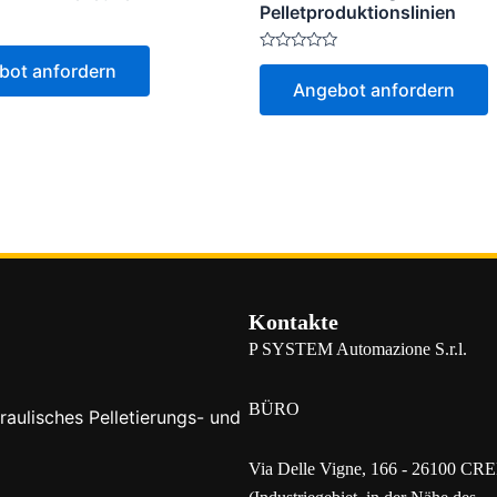
Pelletproduktionslinien
Bewertet
bot anfordern
mit
Angebot anfordern
0
von
5
Kontakte
P SYSTEM Automazione S.r.l.
BÜRO
raulisches Pelletierungs- und
Via Delle Vigne, 166 - 26100 