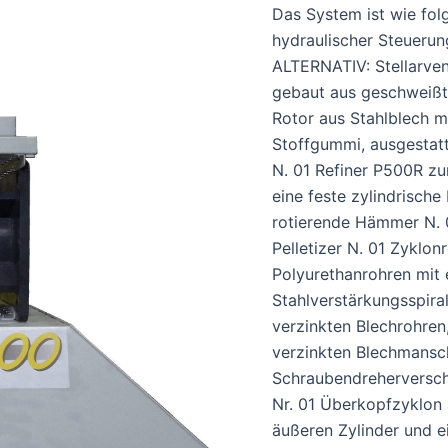
Das System ist wie fol
hydraulischer Steuerun
ALTERNATIV: Stellarven
gebaut aus geschweißt
Rotor aus Stahlblech m
Stoffgummi, ausgestatt
N. 01 Refiner P500R z
eine feste zylindrische
rotierende Hämmer N. 
Pelletizer N. 01 Zyklon
Polyurethanrohren mit 
Stahlverstärkungsspiral
verzinkten Blechrohren
verzinkten Blechmansc
Schraubendreherversch
Nr. 01 Überkopfzyklon
äußeren Zylinder und e