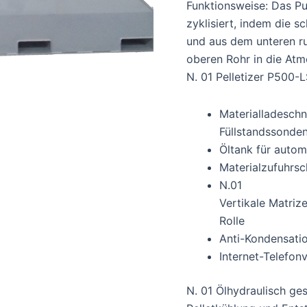
Funktionsweise: Das Pul
zyklisiert, indem die 
und aus dem unteren ru
oberen Rohr in die At
N. 01 Pelletizer P500-
Materialladesch
Füllstandssonden
Öltank für autom
Materialzufuhrsc
N.01
Vertikale Matriz
Rolle
Anti-Kondensatio
Internet-Telefo
N. 01 Ölhydraulisch ge