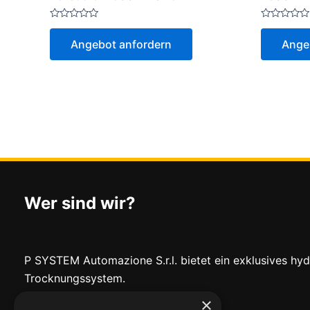
Bewertet
Bewertet
mit
mit
Angebot anfordern
Ange
0
0
von
von
5
5
Wer sind wir?
P SYSTEM Automazione S.r.l. bietet ein exklusives hyd
Trocknungssystem.
×