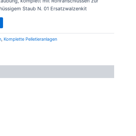
taubung, komplett mit Rohranschlüssen zur
üssigem Staub N. 01 Ersatzwalzenkit
n
,
Komplette Pelletieranlagen