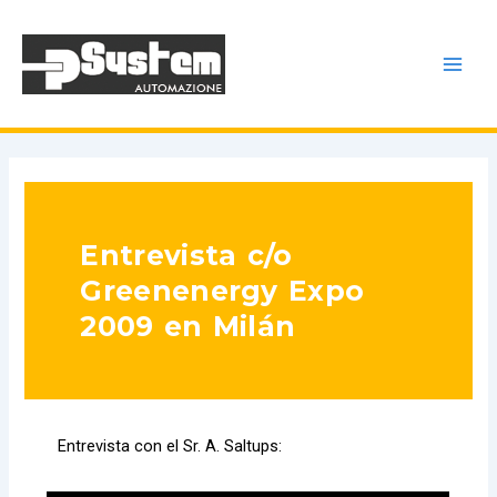
Ir
Main
al
Menu
contenido
Entrevista c/o
Greenenergy Expo
2009 en Milán
Entrevista con el Sr. A. Saltups: